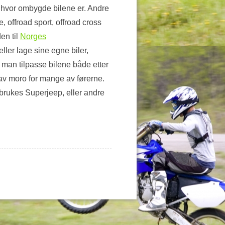
er hvor ombygde bilene er. Andre
, offroad sport, offroad cross
en til
Norges
ller lage sine egne biler,
 man tilpasse bilene både etter
 av moro for mange av førerne.
, brukes Superjeep, eller andre