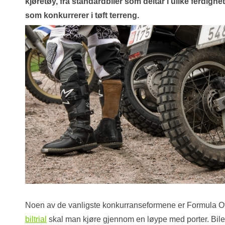
kjøretøy, fra standardbiler som deltar i ulike ferdighe
som konkurrerer i tøft terreng.
Noen av de vanligste konkurranseformene er Formula Offroa
biltrial
skal man kjøre gjennom en løype med porter. Bilen