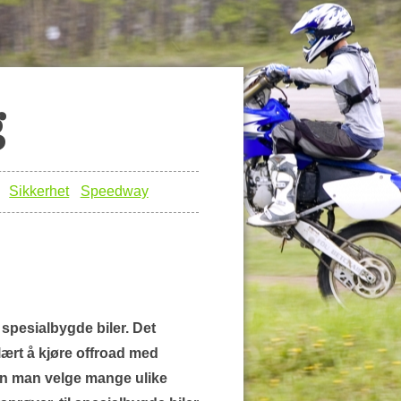
g
Sikkerhet
Speedway
 spesialbygde biler. Det
lært å kjøre offroad med
an man velge mange ulike