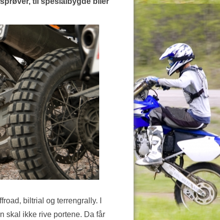
tsprøver, til spesialbygde biler
d, biltrial og terrengrally. I
 skal ikke rive portene. Da får