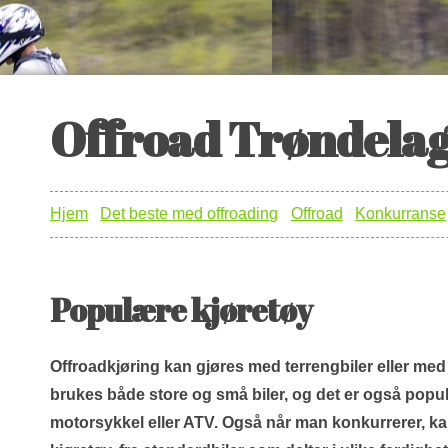
Offroad Trøndela
Hjem
Det beste med offroading
Offroad
Konkurranse
Populære kjøretøy
Offroadkjøring kan gjøres med terrengbiler eller med
brukes både store og små biler, og det er også popu
motorsykkel eller ATV. Også når man konkurrerer, k